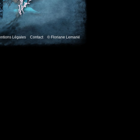
ntions Légales
Contact
© Floriane Lemarié