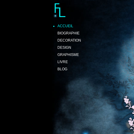
Floriane Lemarié
Décoratrice et Designer
Sublimer
Rendre vivant
Donner une âme
ACCUEIL
BIOGRAPHIE
DECORATION
DESIGN
GRAPHISME
LIVRE
BLOG