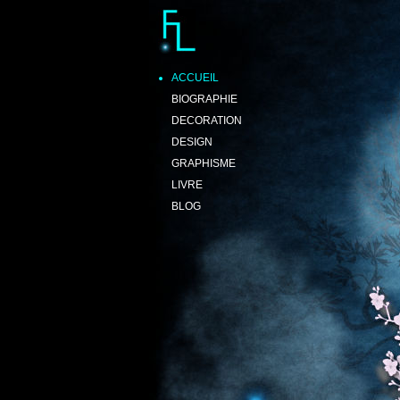
Floriane Lemarié
Décoratrice et Designer
Sublimer
Rendre vivant
Donner une âme
ACCUEIL
BIOGRAPHIE
DECORATION
DESIGN
GRAPHISME
LIVRE
BLOG