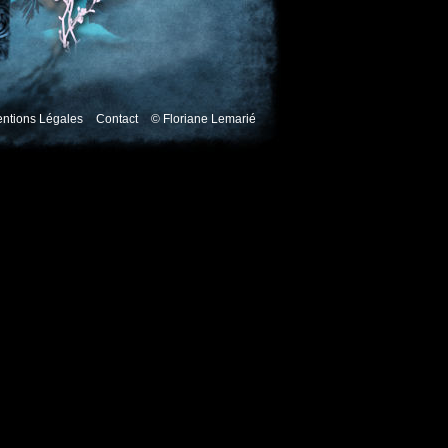
ntions Légales
Contact
© Floriane Lemarié